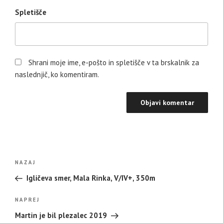
Spletišče
Shrani moje ime, e-pošto in spletišče v ta brskalnik za
naslednjič, ko komentiram.
Navigacija
Prejšnji
NAZAJ
prispevka
prispevek
Igličeva smer, Mala Rinka, V/IV+, 350m
Naslednji
NAPREJ
prispevek
Martin je bil plezalec 2019