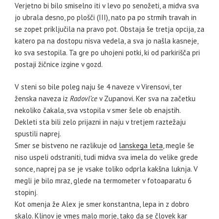
Verjetno bi bilo smiselno iti v levo po senožeti, a midva sva
jo ubrala desno, po plošči (III), nato pa po strmih travah in
se zopet priključila na pravo pot. Obstaja še tretja opcija, za
katero pa na dostopu nisva vedela, a sva jo našla kasneje,
ko sva sestopila. Ta gre po uhojeni potki, ki od parkirišča pri
postaji žičnice izgine v gozd.
V steni so bile poleg naju še 4 naveze v Virensovi, ter
ženska naveza iz
Radovl’ce
v Zupanovi. Ker sva na začetku
nekoliko čakala, sva vstopila v smer šele ob enajstih.
Dekleti sta bili zelo prijazni in naju v tretjem raztežaju
spustili naprej.
Smer se bistveno ne razlikuje od
lanskega leta
, megle še
niso uspeli odstraniti, tudi midva sva imela do velike grede
sonce, naprej pa se je vsake toliko odprla kakšna luknja. V
megli je bilo mraz, glede na termometer v fotoaparatu 6
stopinj.
Kot omenja že Alex je smer konstantna, lepa in z dobro
skalo. Klinov je vmes malo morje, tako da se človek kar