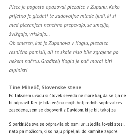
Pisec je pogosto opazoval plezalce v Zupanu. Kako
prijetno je gledati te zadovoljne mlade ljudi, ki si
med plezanjem nenehno prepevajo, se smejijo,
žvižgajo, vriskajo…
Ob smereh, kot je Zupanova v Koglu, plezalec
resnično pomisli, ali te skale niso bile zgrajene po
nekem načrtu. Graditelj Kogla je pač moral biti
alpinist!
Tine Mihelič, Slovenske stene
Po takšnem uvodu si človek seveda ne more kaj, da se tja ne
bi odpravil. Ker je bila večina mojih bolj rednih soplezalcev
zasedena, sem se dogovoril z Davidom, ki je bil takoj za.
S parkirišča sva se odpravila ob osmi uri, sledila lovski stezi,
nato pa možicom, ki so naju pripeljali do kamnite zapore.