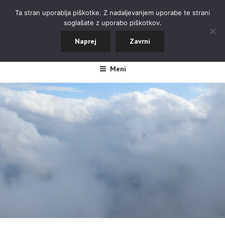
Skoči
ALPINISTIČNI ODSEK NOVA
Ta stran uporablja piškotke. Z nadaljevanjem uporabe te strani
na
soglašate z uporabo piškotkov.
GORICA
vsebino
Naprej
Zavrni
#aopdng
Meni