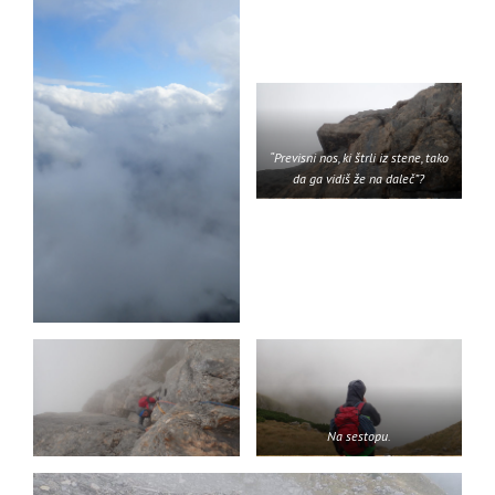
“Previsni nos, ki štrli iz stene, tako
da ga vidiš že na daleč”?
Na sestopu.