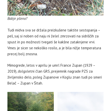
Babje pšeno?
Tudi midva sva se držala preizkušene taktite sestopanja –
peš, saj si noben od naju ni želel zmrzovati na sidriščih za
spust in po možnosti tvegati še kakšne zataknjene vrvi.
Vmes je sicer se nekoliko rosilo, a je bila nižje temperatura
precej bolj znosna.
Mimogrede, letos v aprilu je umrl France Zupan (1929 –
2019), dolgoletni član GRS, prejemnik nagrade PZS za
življensko delo, poleg Zupanove v Koglu znan tudi po smeri
Belač – Zupan v Šitah.