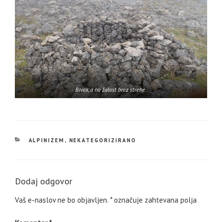
Bivak, a na žalost brez strehe.
KATEGORIJE
ALPINIZEM
,
NEKATEGORIZIRANO
Dodaj odgovor
Vaš e-naslov ne bo objavljen.
*
označuje zahtevana polja