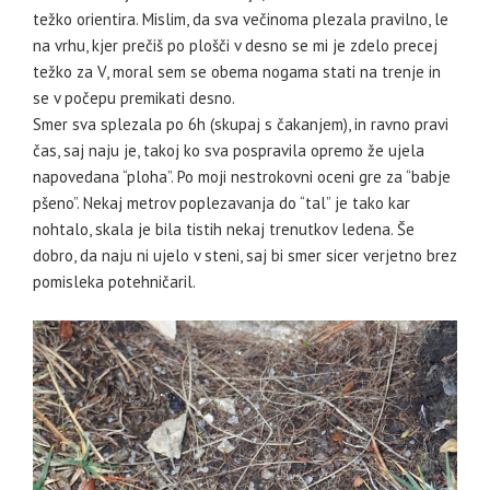
težko orientira. Mislim, da sva večinoma plezala pravilno, le
na vrhu, kjer prečiš po plošči v desno se mi je zdelo precej
težko za V, moral sem se obema nogama stati na trenje in
se v počepu premikati desno.
Smer sva splezala po 6h (skupaj s čakanjem), in ravno pravi
čas, saj naju je, takoj ko sva pospravila opremo že ujela
napovedana “ploha”. Po moji nestrokovni oceni gre za “babje
pšeno”. Nekaj metrov poplezavanja do “tal” je tako kar
nohtalo, skala je bila tistih nekaj trenutkov ledena. Še
dobro, da naju ni ujelo v steni, saj bi smer sicer verjetno brez
pomisleka potehničaril.