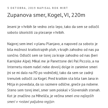
OBJAVLJENO
5 OKTOBRA, 2019
NAPISAL
ROK MIRT
DNE
Zupanova smer, Kogel, VI, 220m
Jeseni je v hribih še vedno zelo lepo, tako da sem se odločil
soboto izkoristiti za plezanje v hribih.
Najprej sem imel v planu Planjavo, a napoved za soboto je
bila možnost kratkotrajnih ploh, v krajih zahodno od nas pa
sončno. Odločil sem se torej za kraje zahodno od nas (beri
Karnijske Alpe). Mikal me je Panettone del Pal Piccolo, a na
Internetu nisem našel neke dovolj dolge in zanimive smeri
(ni se mi dalo na PD po vodniček), tako da sem se zadnji
trenutek odločil za Kogel. Pred kratkim sta bila tam Jana in
Mitja in povedala, da so razmere odlične, gneče pa nobene.
Steno sem torej imel, smer sem poiskal v Slovenskih stenah.
Kot je značilno za Miheliča, je večina smeri
ena najlepših
smeri v <vstavi poljubno regijo>
.