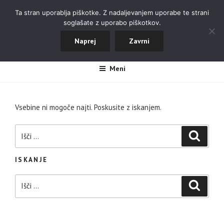
Skoči
ALPINISTIČNI ODSEK NOVA
Ta stran uporablja piškotke. Z nadaljevanjem uporabe te strani
na
soglašate z uporabo piškotkov.
GORICA
vsebino
Naprej
Zavrni
#aopdng
Meni
Vsebine ni mogoče najti. Poskusite z iskanjem.
Išči:
Iskanje
ISKANJE
Išči:
Iskanje