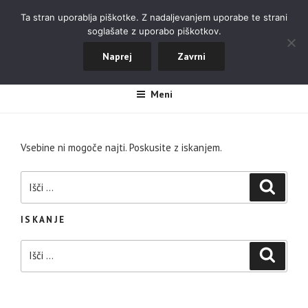
Skoči
ALPINISTIČNI ODSEK NOVA
Ta stran uporablja piškotke. Z nadaljevanjem uporabe te strani
na
soglašate z uporabo piškotkov.
GORICA
vsebino
Naprej
Zavrni
#aopdng
Meni
Vsebine ni mogoče najti. Poskusite z iskanjem.
Išči:
Iskanje
ISKANJE
Išči:
Iskanje