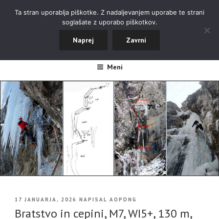
Skoči
ALPINISTIČNI ODSEK NOVA
Ta stran uporablja piškotke. Z nadaljevanjem uporabe te strani
na
soglašate z uporabo piškotkov.
GORICA
vsebino
Naprej
Zavrni
#aopdng
Meni
OBJAVLJENO
17 JANUARJA, 2026
NAPISAL
AOPDNG
DNE
Bratstvo in cepini, M7, WI5+, 130 m,