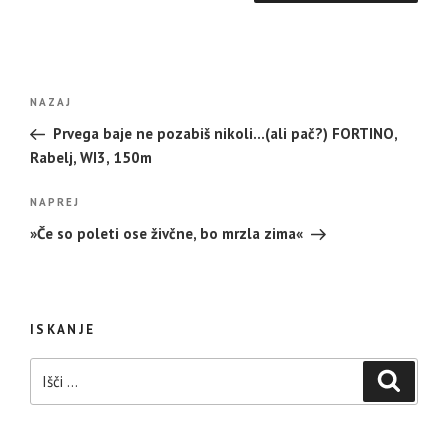
Navigacija
Prejšnji
NAZAJ
prispevka
prispevek
Prvega baje ne pozabiš nikoli…(ali pač?) FORTINO,
Rabelj, WI3, 150m
Naslednji
NAPREJ
prispevek
»Če so poleti ose živčne, bo mrzla zima«
ISKANJE
Išči:
Iskanje