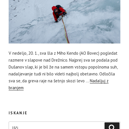
V nedeljo, 20. 1., sva šla z Miho Kendo (AO Bovec) pogledat
razmere v slapove nad Drežnico. Najprej sva se podala pod
Dušanov slap, ki je bil že na samem vstopu popolnoma suh,
nadaljevanje tudi ni bilo videti najbolj obetavno. Odločila
sva se, da greva raje na šetnjo skozi levo …
Nadaljuj z
branjem
ISKANJE
Išči:
Iskanje