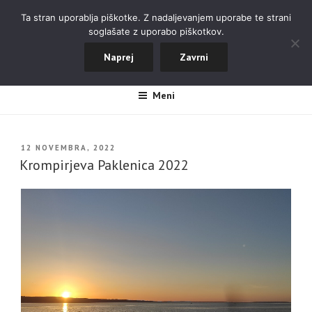
Skoči
ALPINISTIČNI ODSEK NOVA
Ta stran uporablja piškotke. Z nadaljevanjem uporabe te strani
na
soglašate z uporabo piškotkov.
GORICA
vsebino
Naprej
Zavrni
#aopdng
Meni
OBJAVLJENO
12 NOVEMBRA, 2022
DNE
Krompirjeva Paklenica 2022