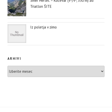
Smer Herlec – Kočevar (V-/V-, 550 m) ali
Triatlon ŠITE
Iz poletja v zimo
ARHIVI
Arhivi