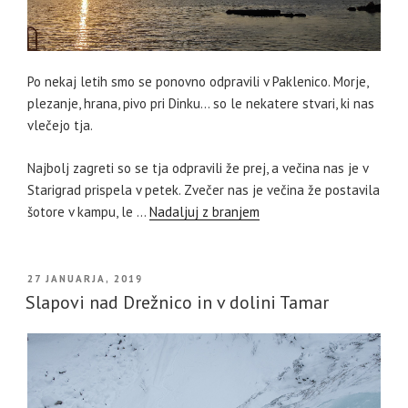
Po nekaj letih smo se ponovno odpravili v Paklenico. Morje,
plezanje, hrana, pivo pri Dinku… so le nekatere stvari, ki nas
vlečejo tja.
Najbolj zagreti so se tja odpravili že prej, a večina nas je v
Starigrad prispela v petek. Zvečer nas je večina že postavila
šotore v kampu, le …
Nadaljuj z branjem
OBJAVLJENO
27 JANUARJA, 2019
DNE
Slapovi nad Drežnico in v dolini Tamar