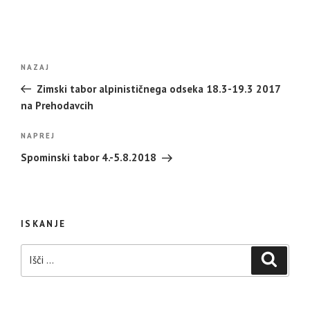
Navigacija
Prejšnji
NAZAJ
prispevka
prispevek
Zimski tabor alpinističnega odseka 18.3-19.3 2017
na Prehodavcih
Naslednji
NAPREJ
prispevek
Spominski tabor 4.-5.8.2018
ISKANJE
Išči:
Iskanje