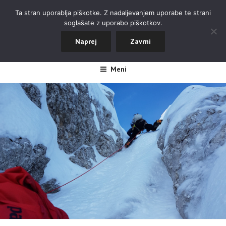
Skoči
ALPINISTIČNI ODSEK NOVA
Ta stran uporablja piškotke. Z nadaljevanjem uporabe te strani
na
soglašate z uporabo piškotkov.
GORICA
vsebino
Naprej
Zavrni
#aopdng
Meni