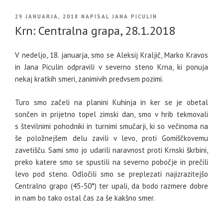
OBJAVLJENO
29 JANUARJA, 2018
NAPISAL
JANA PICULIN
DNE
Krn: Centralna grapa, 28.1.2018
V nedeljo, 18. januarja, smo se Aleksij Kraljič, Marko Kravos
in Jana Piculin odpravili v severno steno Krna, ki ponuja
nekaj kratkih smeri, zanimivih predvsem pozimi.
Turo smo začeli na planini Kuhinja in ker se je obetal
sončen in prijetno topel zimski dan, smo v hrib tekmovali
s številnimi pohodniki in turnimi smučarji, ki so večinoma na
še položnejšem delu zavili v levo, proti Gomiščkovemu
zavetišču. Sami smo jo udarili naravnost proti Krnski škrbini,
preko katere smo se spustili na severno pobočje in prečili
levo pod steno. Odločili smo se preplezati najizrazitejšo
Centralno grapo (45-50°) ter upali, da bodo razmere dobre
in nam bo tako ostal čas za še kakšno smer.