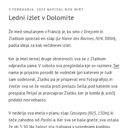
OBJAVLJENO
5 FEBRUARJA, 2022
NAPISAL
ROK MIRT
DNE
Ledni izlet v Dolomite
Že med smučanjem v Franciji je, ko smo z Drejcem in
Zlatkom splezali en slap (
Le Naine des Ravines, IV/4, 300m
),
padla ideja za kak večdnevni izlet.
Ker je imel Jernej druge obveznosti, sva se z Zlatkom
odpravila sama. V soboto sva pregledala kje so razmere,
5er
nama je prijazno posodil še vodniček (pri katerem je tudi
sam sodeloval, Zlatko pa je prispeval eno fotografijo), in
zvečer sva se že vozila proti prelazu Sella, pod katerim sva
prespala. Peljal je pravzaprav Zlatko, ker je kombi (k sreči)
pridobil nov vebasto.
V nedeljo sva imela v planu slap
Cassiopeo (III/5, 150m),
ki
teče zahodno od
Pordoi-
a. Ker sva se bala gneče, sva vstala
že ob 5:30. Na žalost sta Italijana v sosednjem kombiju