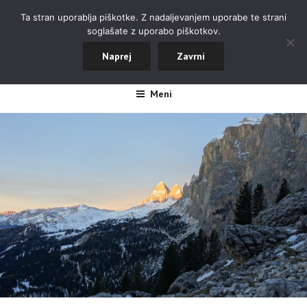
Skoči
ALPINISTIČNI ODSEK NOVA
Ta stran uporablja piškotke. Z nadaljevanjem uporabe te strani
na
soglašate z uporabo piškotkov.
GORICA
vsebino
Naprej
Zavrni
#aopdng
Meni