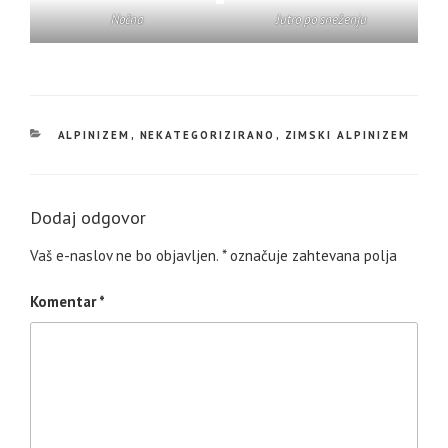
Nočna
Jutro po sneženju
KATEGORIJE
ALPINIZEM
,
NEKATEGORIZIRANO
,
ZIMSKI ALPINIZEM
Dodaj odgovor
Vaš e-naslov ne bo objavljen.
*
označuje zahtevana polja
Komentar
*