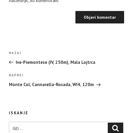
naslednjič, ko komentiram.
Navigacija
Prejšnji
NAZAJ
prispevka
prispevek
Ive-Piemontese (IV, 250m), Mala Lojtrca
Naslednji
NAPREJ
prispevek
Monte Col, Cannarella-Rosada, WI4, 120m
ISKANJE
Išči:
Iskanje