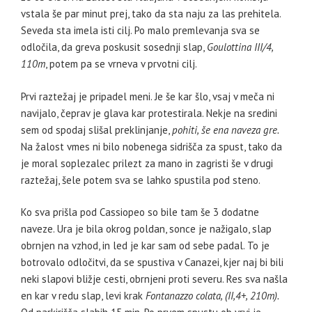
vstala še par minut prej, tako da sta naju za las prehitela.
Seveda sta imela isti cilj. Po malo premlevanja sva se
odločila, da greva poskusit sosednji slap,
Goulottina III/4,
110m
, potem pa se vrneva v prvotni cilj.
Prvi raztežaj je pripadel meni. Je še kar šlo, vsaj v meča ni
navijalo, čeprav je glava kar protestirala. Nekje na sredini
sem od spodaj slišal preklinjanje,
pohiti, še ena naveza gre.
Na žalost vmes ni bilo nobenega sidrišča za spust, tako da
je moral soplezalec prilezt za mano in zagristi še v drugi
raztežaj, šele potem sva se lahko spustila pod steno.
Ko sva prišla pod Cassiopeo so bile tam še 3 dodatne
naveze. Ura je bila okrog poldan, sonce je nažigalo, slap
obrnjen na vzhod, in led je kar sam od sebe padal. To je
botrovalo odločitvi, da se spustiva v Canazei, kjer naj bi bili
neki slapovi bližje cesti, obrnjeni proti severu. Res sva našla
en kar v redu slap, levi krak
Fontanazzo colata, (II,4+, 210m).