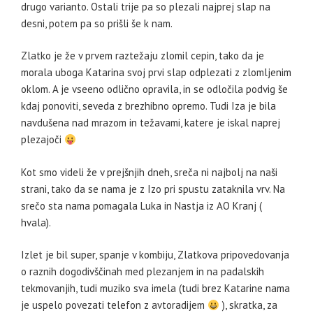
drugo varianto. Ostali trije pa so plezali najprej slap na
desni, potem pa so prišli še k nam.
Zlatko je že v prvem raztežaju zlomil cepin, tako da je
morala uboga Katarina svoj prvi slap odplezati z zlomljenim
oklom. A je vseeno odlično opravila, in se odločila podvig še
kdaj ponoviti, seveda z brezhibno opremo. Tudi Iza je bila
navdušena nad mrazom in težavami, katere je iskal naprej
plezajoči
Kot smo videli že v prejšnjih dneh, sreča ni najbolj na naši
strani, tako da se nama je z Izo pri spustu zataknila vrv. Na
srečo sta nama pomagala Luka in Nastja iz AO Kranj (
hvala).
Izlet je bil super, spanje v kombiju, Zlatkova pripovedovanja
o raznih dogodivščinah med plezanjem in na padalskih
tekmovanjih, tudi muziko sva imela (tudi brez Katarine nama
je uspelo povezati telefon z avtoradijem
), skratka, za