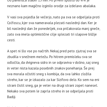
Od parkirišča slabih 15 min. Po prvem spustu ob vrvi je
neznano kam magično izginilo orodje za izdelavo abalaka.
V vasi sva pojedla še večerjo, nato pa sva se odpeljala proti
Colfoscu, kjer sva nameravala plezati naslednji dan. Ker je
bil naslednji dan že ponedeljek, sva pričakovala manj gneče,
zato sva imela optimistične cilje splezati tri slapove bližje
cesti.
A spet ni šlo vse po načrtih. Nekaj pred peto zjutraj sva se
zbudila v snežnem metežu. Po hitrem premisleku sva se
odločila, da dvigneva sidro in se odpraviva v dolino, saj sneg
in veter nista kazala posebnih znakov ponehanja. Še prej
sva morala očistiti sneg s kombija, da sva lahko zložila
streho, kar se je izkazalo za kar Sizifovo delo. Ko sem na eni
strani čistil sneg, ga je veter na drugi strani zopet nanesel.
Nekako sva potem le zaprla streho in se odpeljala proti
Badiji.