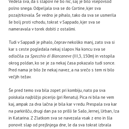
Vedela sva, da s slapovi ne bo nic, saj je bilo vsepovsod
polno snega. Odpeljala sva se do Cortine, kjer sva
pozajtrkovala. Še vedno je pihalo, tako da sva se usmerila
še bolj proti vzhodu, tokrat v Sappado, kjer sva se
nameravala v torek dobiti z ostalimi.
Tudi v Sappadi je pihalo, čeprav nekoliko manj, zato sva si
kar s ceste pogledala nekaj slapov. Na koncu sva se
odločila za
Specchio di Biancaneve
(III,3, 150m) in vstopila
okrog poldan, ko se je za nekaj časa pokazalo tudi sonce.
Pred nama je bilo že nekaj navez, a na srečo s tem ni bilo
večjih težav.
Še pred temo sva bila zopet pri kombiju, nato pa sva
poiskala najbližjo picerijo (pri Renatu). Pica ni bila ne vem
kaj, ampak za dva lačna je bila kar v redu. Prespala sva kar
na parkirišču, drugi dan pa so prišli še Sašo, Jernej, Urban, Iza
in Katarina. Z Zlatkom sva se navezala vsak z eno in šla
ponovit slap od prejšnjega dne, le da sva tokrat izbrala