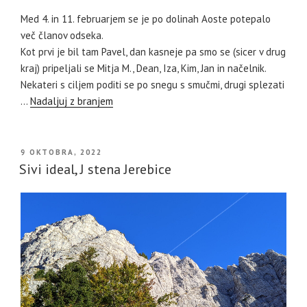
Med 4. in 11. februarjem se je po dolinah Aoste potepalo
več članov odseka.
Kot prvi je bil tam Pavel, dan kasneje pa smo se (sicer v drug
kraj) pripeljali se Mitja M., Dean, Iza, Kim, Jan in načelnik.
Nekateri s ciljem poditi se po snegu s smučmi, drugi splezati
…
Nadaljuj z branjem
OBJAVLJENO
9 OKTOBRA, 2022
DNE
Sivi ideal, J stena Jerebice