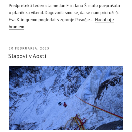
Predpretekli teden sta me Jan F. in Jana Š. malo povprašala
o planih za vikend. Dogovorili smo se, da se nam pridruži še
Eva K. in gremo pogledat v zgornje Posočje.…
Nadaljuj z
branjem
OBJAVLJENO
20 FEBRUARJA, 2023
DNE
Slapovi v Aosti