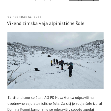
OBJAVLJENO
15 FEBRUARJA, 2025
DNE
Vikend zimska vaja alpinistične šole
Ta vikend smo se člani AO PD Nova Gorica odpravili na
dvodnevno vajo alpinistične šole. Za cilj je vodja šole izbral
Dom na Komni, kamor smo se odpravili v soboto zgodaj