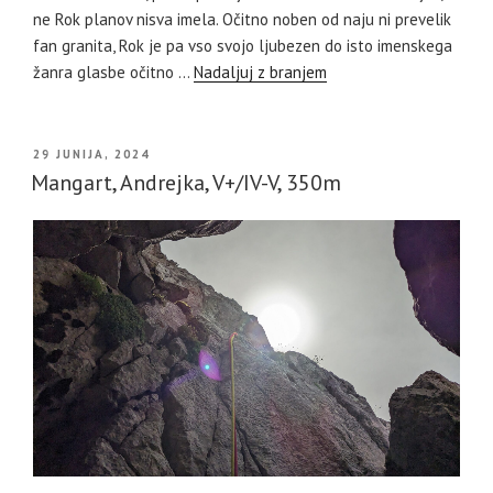
ne Rok planov nisva imela. Očitno noben od naju ni prevelik
fan granita, Rok je pa vso svojo ljubezen do isto imenskega
žanra glasbe očitno …
Nadaljuj z branjem
OBJAVLJENO
29 JUNIJA, 2024
DNE
Mangart, Andrejka, V+/IV-V, 350m