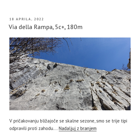
OBJAVLJENO
18 APRILA, 2022
DNE
Via della Rampa, 5c+, 180m
V pričakovanju bližajoče se skalne sezone, smo se trije tipi
odpravili proti zahodu.…
Nadaljuj z branjem