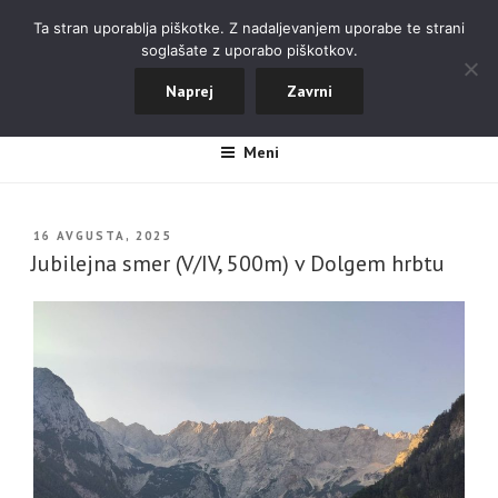
Skoči
ALPINISTIČNI ODSEK NOVA
Ta stran uporablja piškotke. Z nadaljevanjem uporabe te strani
na
soglašate z uporabo piškotkov.
GORICA
vsebino
Naprej
Zavrni
#aopdng
Meni
OBJAVLJENO
16 AVGUSTA, 2025
DNE
Jubilejna smer (V/IV, 500m) v Dolgem hrbtu