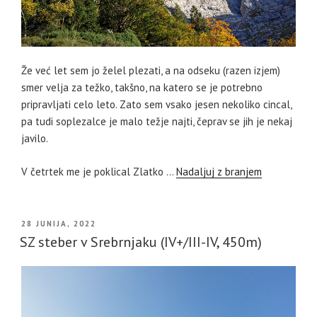
Že već let sem jo želel plezati, a na odseku (razen izjem)
smer velja za težko, takšno, na katero se je potrebno
pripravljati celo leto. Zato sem vsako jesen nekoliko cincal,
pa tudi soplezalce je malo težje najti, čeprav se jih je nekaj
javilo.
V četrtek me je poklical Zlatko …
Nadaljuj z branjem
OBJAVLJENO
28 JUNIJA, 2022
DNE
SZ steber v Srebrnjaku (IV+/III-IV, 450m)