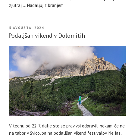
zjutraj.…
Nadaljuj z branjem
OBJAVLJENO
5 AVGUSTA, 2024
DNE
Podaljšan vikend v Dolomitih
V tednu od 22. 7. dalje ste se prav vsi odpravili nekam, če ne
na tabor v Švico, pa na podaljšan vikend festivalov. Ne jaz,