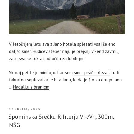
V letošnjem letu sva z Jano hotela splezati vsaj še eno
daljšo smer. Hudičev steber naju je prejšnji vikend zavrnil,
zato sva se tokrat odločila za Jubilejno.
Skoraj pet le je minilo, odkar sem
smer prvič splezal.
Tudi
takratna soplezalka je bila Jana, le da je šlo za drugo Jano.
…
Nadaljuj z branjem
OBJAVLJENO
12 JULIJA, 2025
DNE
Spominska Srečku Rihterju VI-/V+, 300m,
NŠG