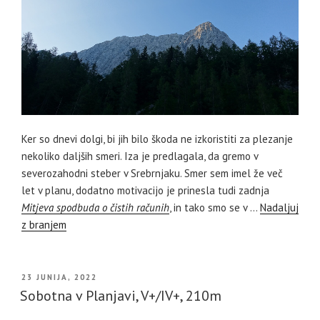
Ker so dnevi dolgi, bi jih bilo škoda ne izkoristiti za plezanje
nekoliko daljših smeri. Iza je predlagala, da gremo v
severozahodni steber v Srebrnjaku. Smer sem imel že več
let v planu, dodatno motivacijo je prinesla tudi zadnja
Mitjeva spodbuda o čistih računih
, in tako smo se v …
Nadaljuj
z branjem
OBJAVLJENO
23 JUNIJA, 2022
DNE
Sobotna v Planjavi, V+/IV+, 210m