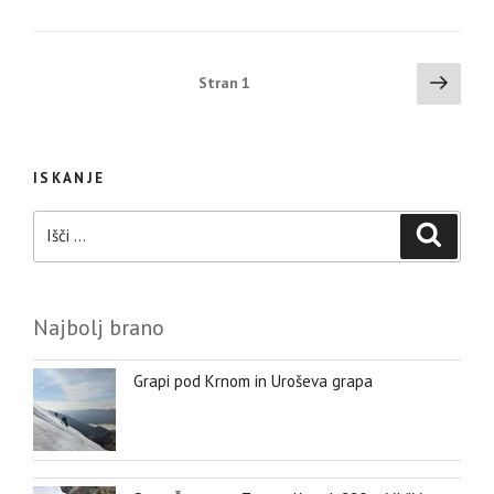
Številčenje
Nasle
Stran
1
stran
prispevkov
ISKANJE
Išči:
Iskanje
Najbolj brano
Grapi pod Krnom in Uroševa grapa