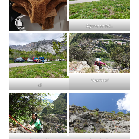
Sigurno bo dež…
Moonbear!
<3