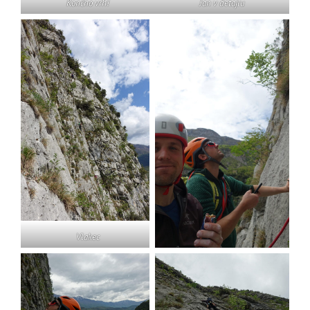
Končno vrh!
Jan v detajlu
Vlakec