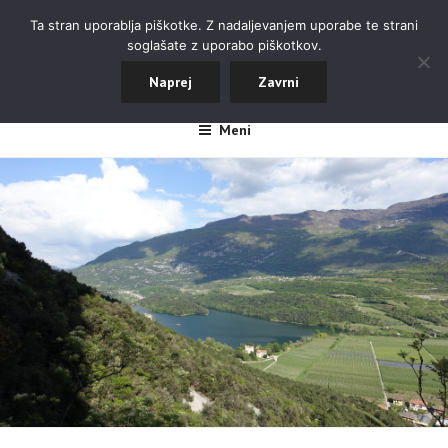
Skoči
ALPINISTIČNI ODSEK NOVA
Ta stran uporablja piškotke. Z nadaljevanjem uporabe te strani
na
soglašate z uporabo piškotkov.
GORICA
vsebino
#aopdng
Naprej
Zavrni
Meni