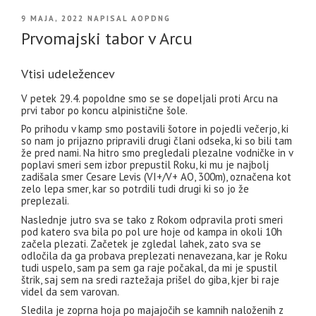
OBJAVLJENO
9 MAJA, 2022
NAPISAL
AOPDNG
DNE
Prvomajski tabor v Arcu
Vtisi udeležencev
V petek 29.4. popoldne smo se se dopeljali proti Arcu na
prvi tabor po koncu alpinistične šole.
Po prihodu v kamp smo postavili šotore in pojedli večerjo, ki
so nam jo prijazno pripravili drugi člani odseka, ki so bili tam
že pred nami. Na hitro smo pregledali plezalne vodničke in v
poplavi smeri sem izbor prepustil Roku, ki mu je najbolj
zadišala smer Cesare Levis (VI+/V+ AO, 300m), označena kot
zelo lepa smer, kar so potrdili tudi drugi ki so jo že
preplezali.
Naslednje jutro sva se tako z Rokom odpravila proti smeri
pod katero sva bila po pol ure hoje od kampa in okoli 10h
začela plezati. Začetek je zgledal lahek, zato sva se
odločila da ga probava preplezati nenavezana, kar je Roku
tudi uspelo, sam pa sem ga raje počakal, da mi je spustil
štrik, saj sem na sredi raztežaja prišel do giba, kjer bi raje
videl da sem varovan.
Sledila je zoprna hoja po majajočih se kamnih naloženih z