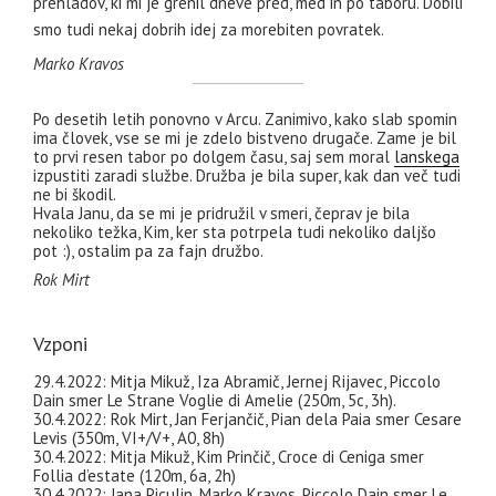
prehladov, ki mi je grenil dneve pred, med in po taboru. Dobili
smo tudi nekaj dobrih idej za morebiten povratek.
Marko Kravos
Po desetih letih ponovno v Arcu. Zanimivo, kako slab spomin
ima človek, vse se mi je zdelo bistveno drugače. Zame je bil
to prvi resen tabor po dolgem času, saj sem moral
lanskega
izpustiti zaradi službe. Družba je bila super, kak dan več tudi
ne bi škodil.
Hvala Janu, da se mi je pridružil v smeri, čeprav je bila
nekoliko težka, Kim, ker sta potrpela tudi nekoliko daljšo
pot :), ostalim pa za fajn družbo.
Rok Mirt
Vzponi
29.4.2022: Mitja Mikuž, Iza Abramič, Jernej Rijavec, Piccolo
Dain smer Le Strane Voglie di Amelie (250m, 5c, 3h).
30.4.2022: Rok Mirt, Jan Ferjančič, Pian dela Paia smer Cesare
Levis (350m, VI+/V+, A0, 8h)
30.4.2022: Mitja Mikuž, Kim Prinčič, Croce di Ceniga smer
Follia d’estate (120m, 6a, 2h)
30.4.2022: Jana Piculin, Marko Kravos, Piccolo Dain smer Le