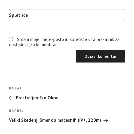
Spletišče
Shrani moje ime, e-pošto in spletišče v ta brskalnik za
naslednjič, ko komentiram.
Navigacija
Prejšnji
NAZAJ
prispevka
prispevek
Prestreljeniško Okno
Naslednji
NAPREJ
prispevek
Veliki Škedenj, Smer ob macesnih (IV+, 220m)