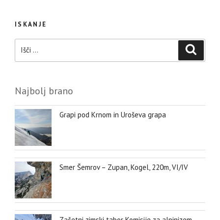
ISKANJE
Išči:
Iskanje
Najbolj brano
Grapi pod Krnom in Uroševa grapa
Smer Šemrov – Zupan, Kogel, 220m, VI/IV
Začetni zimski tabor Komisije za alpinizem