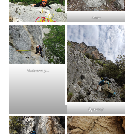
Možic
Hudo nam je…
Ogrevanje