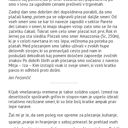
smo v lovu za ugodnimi cenami preživeli v trgovinah.
Zadnji dan smo dobršen del dopoldneva porabili, da smo
plačali kamp, potem pa se odpravili plezat daljše smeri. Od
vseh smeri smo se kar tri naveze zapodili v sektor Parete
del Limaro v smeri, ki imajo skupen vstop zato smo se že na
začetku čakali. Tokrat sem celo smer plezal kot prvi, Rok in
Jernej pa sta sledila. Plezali smo smer Amazzonia (5c, 250m),
ki je v celoti navrtana in res lepa, večinoma pa poteka po
platah. Med plezanjem smo lahko uživali v zvokih hupe
delovnih strojev, ki so prenavljali cesto pod nam in
poskušali dekodirati kaj pomeni določeni zaporedje zvočnih
znakov. Po dobrih štirih urah plezanja smo sočasno z navezo
Mitja – Iza – Kim izstopli vsak iz svoje smeri, si vzeli kratko
pavzo in odhiteli proti dolini.
Jan Ferjančič
Kljub vmešavanju vremena je tabor solidno uspel. Izmed na
desettisoče spoliranih grifov in stopov nam je uspelo izbrati
relativno nezlizane smeri, ki so bile bolj kratke ampak prav
lepe narave.
Žal mi je le, da sem poleg vse opreme za plezanje, kuhanje,
spanje, pranje in hranjenje s seboj prinesel še prehlad vseh