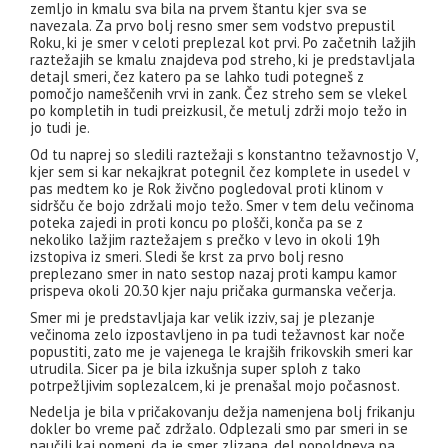
zemljo in kmalu sva bila na prvem štantu kjer sva se
navezala. Za prvo bolj resno smer sem vodstvo prepustil
Roku, ki je smer v celoti preplezal kot prvi. Po začetnih lažjih
raztežajih se kmalu znajdeva pod streho, ki je predstavljala
detajl smeri, čez katero pa se lahko tudi potegneš z
pomočjo nameščenih vrvi in zank. Čez streho sem se vlekel
po kompletih in tudi preizkusil, če metulj zdrži mojo težo in
jo tudi je.
Od tu naprej so sledili raztežaji s konstantno težavnostjo V,
kjer sem si kar nekajkrat potegnil čez komplete in usedel v
pas medtem ko je Rok živčno pogledoval proti klinom v
sidršču če bojo zdržali mojo težo. Smer v tem delu večinoma
poteka zajedi in proti koncu po plošči, konča pa se z
nekoliko lažjim raztežajem s prečko v levo in okoli 19h
izstopiva iz smeri. Sledi še krst za prvo bolj resno
preplezano smer in nato sestop nazaj proti kampu kamor
prispeva okoli 20.30 kjer naju pričaka gurmanska večerja.
Smer mi je predstavljaja kar velik izziv, saj je plezanje
večinoma zelo izpostavljeno in pa tudi težavnost kar noče
popustiti, zato me je vajenega le krajših frikovskih smeri kar
utrudila. Sicer pa je bila izkušnja super sploh z tako
potrpežljivim soplezalcem, ki je prenašal mojo počasnost.
Nedelja je bila v pričakovanju dežja namenjena bolj frikanju
dokler bo vreme pač zdržalo. Odplezali smo par smeri in se
naučili kaj pomeni, da je smer zlizana, del popoldneva pa