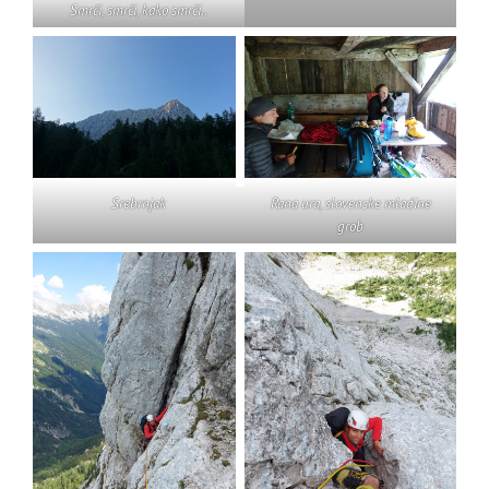
Smrči, smrči, kako smrči..
Srebrnjak
Rana ura, slovenske mladine
grob