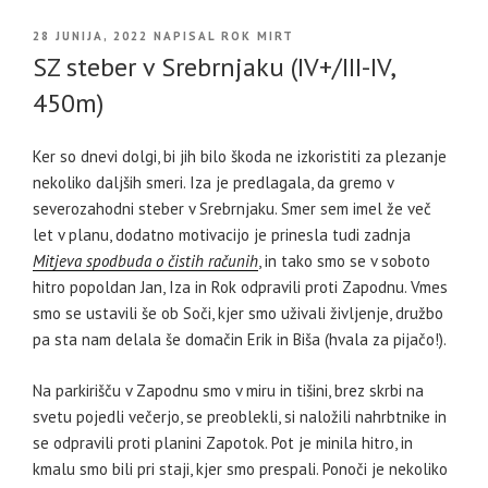
OBJAVLJENO
28 JUNIJA, 2022
NAPISAL
ROK MIRT
DNE
SZ steber v Srebrnjaku (IV+/III-IV,
450m)
Ker so dnevi dolgi, bi jih bilo škoda ne izkoristiti za plezanje
nekoliko daljših smeri. Iza je predlagala, da gremo v
severozahodni steber v Srebrnjaku. Smer sem imel že več
let v planu, dodatno motivacijo je prinesla tudi zadnja
Mitjeva spodbuda o čistih računih
, in tako smo se v soboto
hitro popoldan Jan, Iza in Rok odpravili proti Zapodnu. Vmes
smo se ustavili še ob Soči, kjer smo uživali življenje, družbo
pa sta nam delala še domačin Erik in Biša (hvala za pijačo!).
Na parkirišču v Zapodnu smo v miru in tišini, brez skrbi na
svetu pojedli večerjo, se preoblekli, si naložili nahrbtnike in
se odpravili proti planini Zapotok. Pot je minila hitro, in
kmalu smo bili pri staji, kjer smo prespali. Ponoči je nekoliko