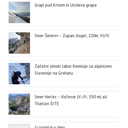
Grapi pod Krnom in Uroševa grapa
Smer Šemrov – Zupan, Kogel, 220m, VI/IV
Začetni zimski tabor Komisije za alpinizem
Slovenije na Grohatu
Smer Herlec – Kočevar (V-/V-, 550 m) ali
Triatlon ŠITE
Iz poletja v zimo