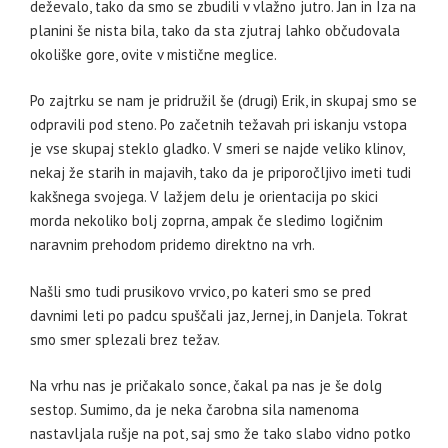
deževalo, tako da smo se zbudili v vlažno jutro. Jan in Iza na
planini še nista bila, tako da sta zjutraj lahko občudovala
okoliške gore, ovite v mistične meglice.
Po zajtrku se nam je pridružil še (drugi) Erik, in skupaj smo se
odpravili pod steno. Po začetnih težavah pri iskanju vstopa
je vse skupaj steklo gladko. V smeri se najde veliko klinov,
nekaj že starih in majavih, tako da je priporočljivo imeti tudi
kakšnega svojega. V lažjem delu je orientacija po skici
morda nekoliko bolj zoprna, ampak če sledimo logičnim
naravnim prehodom pridemo direktno na vrh.
Našli smo tudi prusikovo vrvico, po kateri smo se pred
davnimi leti po padcu spuščali jaz, Jernej, in Danjela. Tokrat
smo smer splezali brez težav.
Na vrhu nas je pričakalo sonce, čakal pa nas je še dolg
sestop. Sumimo, da je neka čarobna sila namenoma
nastavljala rušje na pot, saj smo že tako slabo vidno potko