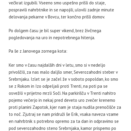
večkrat izgubili. Vseeno smo uspešno prišli do staje,
pospravili nahrbtnike in se napojili, ulovili zadnje minute
delovanja pekarne v Bovcu, ter končno prišli domov.
Po dolgem času je bil super vikend, brez živčnega
pogledovanja na uro in nepotrebnega hitenja.
Pa še z Janovega zornega kota:
Ker smo v času najdalših dni v letu, smo si v nedeljo
privoščili, za nas malo daljšo smer, Severozahodni steber v
Srebrnjaku. Izlet se je začel že v soboto popoldan, ko smo
se z Rokom in Izo odpeljali proti Trenti, na poti pa se
osvežili v prijetno mrzli Soči. Na parkirišču v Trenti nahitro
pojemo večerjo in nekaj pred deveto uro zvečer krenemo
proti planini Zapotok, kjer nam je staja nudila prenočišče za
to noč. Zjutraj se nam pridruži še Erik, vsaka naveza vzame
en nahrbtnik s potrebno opremo za ta dan in odpravimo se
pod severozahodno steno Srebrnjaka, kamor prispemo po