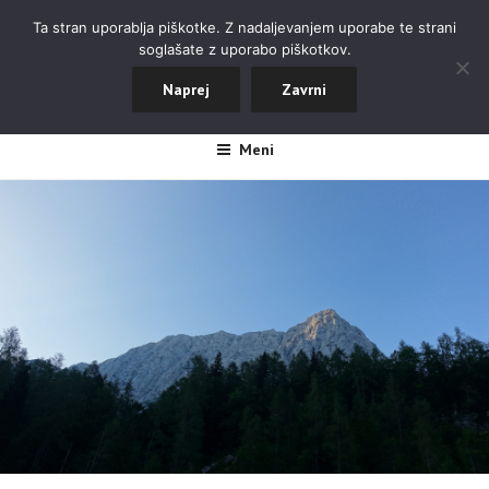
Skoči
ALPINISTIČNI ODSEK NOVA
Ta stran uporablja piškotke. Z nadaljevanjem uporabe te strani
na
soglašate z uporabo piškotkov.
GORICA
vsebino
Naprej
Zavrni
#aopdng
Meni