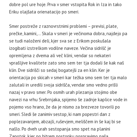
dobre pol ure hoje. Prva v smer vstopita Rok in Iza in tako
Eriku olajšata orienatacijo po smeri.
Smer postreže z raznovrstnimi problemi – previsi, plate,
prečke, kamini,… Skala v smeri je večinoma dobra, najdejo pa
se tudi naloženi deli, kjer sva se z Erikom poskušala
izogibati izstrelkom vodilne naveze. Večina sidrišč je
opremljena z dvema ali več klini, vendar so nekateri
vprašljive kvalitete zato smo sem ter tja dodali še kak naš
klin. Dve sidrišči so sedaj bogatejši za en klin. Ker je
orientacija po skicah v smeri kar težka smo sem ter tja malo
zalutali in uredili svoja sidrišča, vendar smo vedno prišli
nazaj v pravo smer. Po osmih urah plezanja stojimo obe
navezi na vrhu Srebrnjaka, spijemo še zadnje kaplice vode in
pojemo vso hrano, že da je nismo za brezveze tovorili po
smeri. Sledi še zanimiv sestop, ki nam popestri dan z
poplezavanjem, abzajli, ruševjem, meliščem in še kaj bi se
našlo. Po dveh urah sestopanja smo spet na planini
Zapotok, kjer po hitrem postopku pospravimo naša