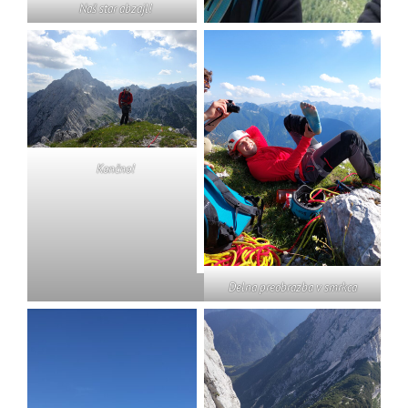
Naš star abzajl!
Končno!
Delna preobrazba v smrkca