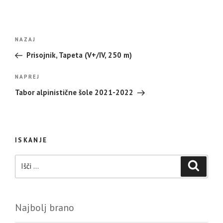
Navigacija
Prejšnji
NAZAJ
prispevka
prispevek
Prisojnik, Tapeta (V+/IV, 250 m)
Naslednji
NAPREJ
prispevek
Tabor alpinistične šole 2021-2022
ISKANJE
Išči:
Iskanje
Najbolj brano