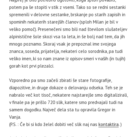
potem pa še stopiti v stik z vsemi. Tako so se redni sestanki
spremenili v delovne sestanke, brskanje po starih zapisih in
spominih nekaterih starejših članov (sploh Milan je bil v
veliko pomoč). Presenečeni smo bili nad številom slušateljev
alpinistične šole skozi vsa ta leta, in še bolj nad tem, da jih
mnogo poznamo. Skoraj vsak je prepoznal ime svojega
znanca, soseda, prijatelja, nekateri celo sorodnika, pa tudi
veliko imen, ki so nam znane iz opisov smeri v naših (in tujih)
gorah kot prvi plezalci.
Vzporedno pa smo začeli zbirati še stare fotografije,
diapozitive, in druge dokaze o delovanju odseka. Teh se je
nabralo več kot tisoč, nekatere najstarejše smo digitalizirali,
v finale pa je prišlo 720 slik, katere smo predvajali tudi na
samem dogodku. Največ dela sta tu opravila Gregor in
Vanja.
(P.S. : Če bi si kdo želel dobiti več slik naj nas
kontaktira
. )