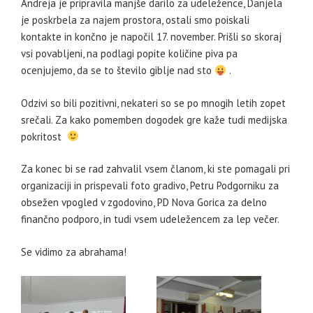
Andreja je pripravila manjše darilo za udeležence, Danjela
je poskrbela za najem prostora, ostali smo poiskali
kontakte in končno je napočil 17. november. Prišli so skoraj
vsi povabljeni, na podlagi popite količine piva pa
ocenjujemo, da se to število giblje nad sto
.
Odzivi so bili pozitivni, nekateri so se po mnogih letih zopet
srečali. Za kako pomemben dogodek gre kaže tudi medijska
pokritost
Za konec bi se rad zahvalil vsem članom, ki ste pomagali pri
organizaciji in prispevali foto gradivo, Petru Podgorniku za
obsežen vpogled v zgodovino, PD Nova Gorica za delno
finančno podporo, in tudi vsem udeležencem za lep večer.
Se vidimo za abrahama!