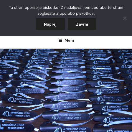
Skoči
ALPINISTIČNI ODSEK NOVA
Ta stran uporablja piškotke. Z nadaljevanjem uporabe te strani
na
soglašate z uporabo piškotkov.
GORICA
vsebino
Naprej
Zavrni
#aopdng
Meni