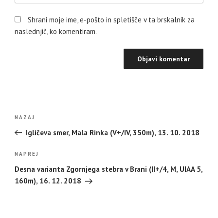
Shrani moje ime, e-pošto in spletišče v ta brskalnik za
naslednjič, ko komentiram.
Navigacija
Prejšnji
NAZAJ
prispevka
prispevek
Igličeva smer, Mala Rinka (V+/IV, 350m), 13. 10. 2018
Naslednji
NAPREJ
prispevek
Desna varianta Zgornjega stebra v Brani (II+/4, M, UIAA 5,
160m), 16. 12. 2018