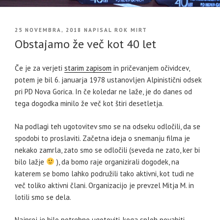
OBJAVLJENO
25 NOVEMBRA, 2018
NAPISAL
ROK MIRT
DNE
Obstajamo že več kot 40 let
Če je za verjeti
starim zapisom
in pričevanjem očividcev,
potem je bil 6. januarja 1978 ustanovljen Alpinistični odsek
pri PD Nova Gorica. In če koledar ne laže, je do danes od
tega dogodka minilo že več kot štiri desetletja.
Na podlagi teh ugotovitev smo se na odseku odločili, da se
spodobi to proslaviti. Začetna ideja o snemanju filma je
nekako zamrla, zato smo se odločili (seveda ne zato, ker bi
bilo lažje
), da bomo raje organizirali dogodek, na
katerem se bomo lahko podružili tako aktivni, kot tudi ne
več toliko aktivni člani. Organizacijo je prevzel Mitja M. in
lotili smo se dela.
Najprej je bilo potrebno ugotoviti, koga sploh povabiti,